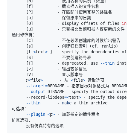
[
N
]
          - 使用名称的实例 
[
数量
]
[
f
]
[
P
]
[
o
]
[
O
]
          - display offsets of files 
in
[
u
]
[
c
]
[
s
]
          - 创建归档索引 
(
cf. ranlib
)
[
l 
<
text
>
]
[
S
]
[
T
]
          - deprecated, use 
--thin
[
v
]
[
V
]
      @
<
file
>
       - 从 
<
file
>
--target
=
--output
=
DIRNAME - specify the output directo
      --record-libdeps
=
<
text
>
--thin
       - 
make
--plugin
<
p
>