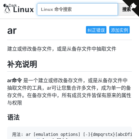
搜索
ar
纠正错误
添加实例
建立或修改备存文件，或是从备存文件中抽取文件
补充说明
ar命令
是一个建立或修改备存文件，或是从备存文件中
抽取文件的工具，ar可让您集合许多文件，成为单一的备
存文件。在备存文件中，所有成员文件皆保有原来的属性
与权限
语法
用法: ar 
[
emulation options
]
[
-
]
{
dmpqrstx
}
[
abcDfilM