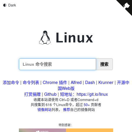
搜索
添加命令
|
命令列表
|
Chrome 插件
|
Alfred
|
Dash
|
Krunner
|
开源中
国Web版
打赏捐赠
|
Github
|
短地址：https://git.io/linux
收藏本站请使用 Ctrl+D 或者Command+d
共搜集到
616
个Linux命令，超过
50+
贡献者
镜像网站
列表，
推荐
自己的镜像网站
特别感谢：