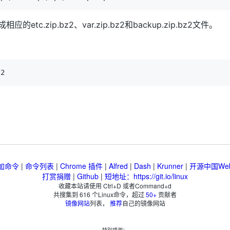
应的etc.zip.bz2、var.zip.bz2和backup.zip.bz2文件。
加命令
|
命令列表
|
Chrome 插件
|
Alfred
|
Dash
|
Krunner
|
开源中国We
打赏捐赠
|
Github
|
短地址：https://git.io/linux
收藏本站请使用 Ctrl+D 或者Command+d
共搜集到
616
个Linux命令，超过
50+
贡献者
镜像网站
列表，
推荐
自己的镜像网站
特别感谢：