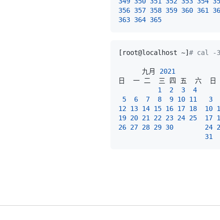
349
350
351
352
353
354
3
356
357
358
359
360
361
3
363
364
365
[
root@localhost ~
]
# cal -
      九月 
2021
          
1
2
3
4
5
6
7
8
9
10
11
3
12
13
14
15
16
17
18
10
19
20
21
22
23
24
25
17
26
27
28
29
30
24
31