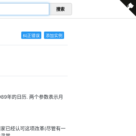
搜索
纠正错误
添加实例
示1989年的日历. 两个参数表示月
, 多数国家已经认可这项改革(尽管有一
寻常.