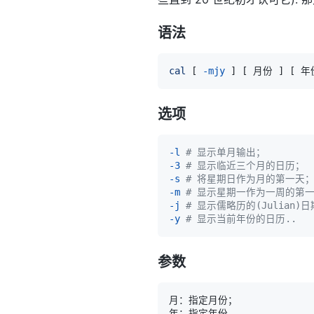
语法
cal
[
-mjy
]
[
 月份 
]
[
 年
选项
-l
# 显示单月输出；
-3
# 显示临近三个月的日历；
-s
# 将星期日作为月的第一天
-m
# 显示星期一作为一周的第一天
-j
# 显示儒略历的(Julian)日
-y
# 显示当前年份的日历..
参数