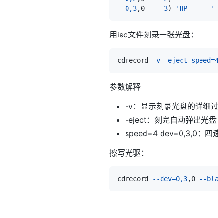
0,3
,0     
3
)
'HP      '
用iso文件刻录一张光盘：
cdrecord 
-v
-eject
speed
=
参数解释
-v：显示刻录光盘的详细
-eject：刻完自动弹出光盘
speed=4 dev=0,3,0：
擦写光驱：
cdrecord 
--dev
=
0,3
,0 
--bl