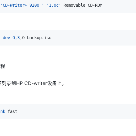
'CD-Writer+ 9200 '
'1.0c'
4
dev
=
0,3
过程
四速刻录到HP CD-writer设备上。
ank
=