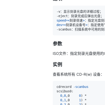
speed
=
<
刻录倍速
>
dev
=
<
刻录机设备号
>
参数
ISO文件：指定刻录光盘使用的
实例
查看系统所有 CD-R(w) 设备：
cdrecord 
-scanbus
0,0
,0     
0
)
0,1
,0     
1
)
0,2
,0     
2
)