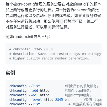
每个被chkconfig管理的服务需要在对应的init.d下的脚本
加上两行或者更多行的注释。第一行告诉chkconfig缺省
启动的运行级以及启动和停止的优先级。如果某服务缺省
不在任何运行级启动，那么使用
代替运行级。第二行
-
对服务进行描述，可以用
跨行注释。
\
例如random.init包含三行：
# chkconfig: 2345 20 80
# description: Saves and restores system entropy po
# higher quality random number generation.
实例
chkconfig
--list
#列出所有的系统服务。
chkconfig
--add
 httpd        
#增加httpd服务。
chkconfig
--del
 httpd        
#删除httpd服务。
chkconfig
--level
 httpd 
2345
 on        
#设置httpd
chkconfig
--list
# 列出系统所有的服务启