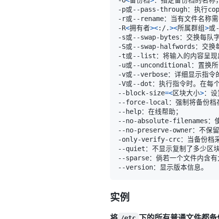
-R
<
拥有者
>
<
:/.
>
<
所属群组
>
或-
--block-size
=
<
区块大小
>
实例
将
下的所有普通文件都备
/etc