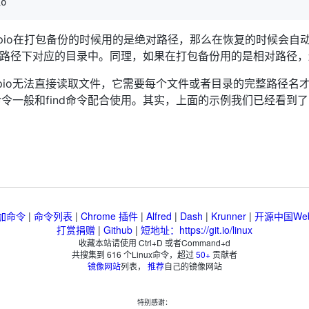
果cpio在打包备份的时候用的是绝对路径，那么在恢复的时候会
tc路径下对应的目录中。同理，如果在打包备份用的是相对路径
pio无法直接读取文件，它需要每个文件或者目录的完整路径名才能
命令一般和find命令配合使用。其实，上面的示例我们已经看到
加命令
|
命令列表
|
Chrome 插件
|
Alfred
|
Dash
|
Krunner
|
开源中国We
打赏捐赠
|
Github
|
短地址：https://git.io/linux
收藏本站请使用 Ctrl+D 或者Command+d
共搜集到
616
个Linux命令，超过
50+
贡献者
镜像网站
列表，
推荐
自己的镜像网站
特别感谢：