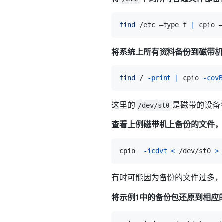
find
 /etc –type f 
|
 cpio 
将系统上所有资料备份到磁带
find
 / 
-print
|
 cpio 
-cov
这里的
是磁带的设备
/dev/st0
查看上例磁带机上备份的文件
cpio  
-icdvt
<
 /dev/st0 
>
有时可能因为备份的文件过多
将示例1中的备份包还原到相应