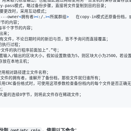
---owner
<
拥有者
>
<
:/.
>
<
所属群组
>
份到
，使用以下命令：
/opt/etc.cpio