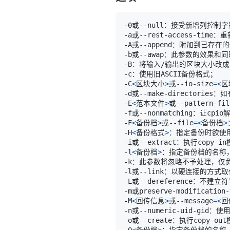
-C
<
区块大小
>
或--io-size
=
<
区
-E
<
范本文件
>
或--pattern-fil
-F
<
备份档
>
或--file
=
<
备份档
>
-H
<
备份格式
>
-l
<
备份档
>
-M
<
回传信息
>
或--message
=
<
回
-O
<
备份档
>