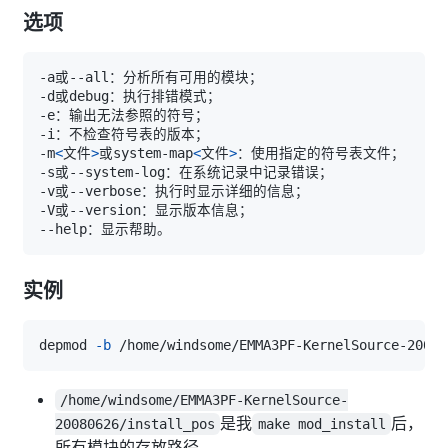
选项
-m
<
文件
>
或system-map
<
文件
>
实例
depmod 
-b
 /home/windsome/EMMA3PF-KernelSource-20080
/home/windsome/EMMA3PF-KernelSource-
是我
后，
20080626/install_pos
make mod_install
所有模块的存放路径。