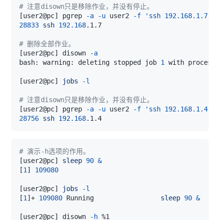
# 注意disown只是移除作业，并没有停止。
[
user2@pc
]
 pgrep 
-a
-u
 user2 
-f
'ssh 192.168.1.7'
28833
ssh
192.168
# 删除全部作业。
[
user2@pc
]
 disown 
-a
bash: warning: deleting stopped job 
1
 with process 
[
user2@pc
]
jobs
-l
# 注意disown只是移除作业，并没有停止。
[
user2@pc
]
 pgrep 
-a
-u
 user2 
-f
'ssh 192.168.1.4'
28756
ssh
192.168
# 演示-h选项的作用。
[
user2@pc
]
sleep
90
&
[
1
]
109080
[
user2@pc
]
jobs
-l
[
1
]
+ 
109080
 Running                 
sleep
90
&
[
user2@pc
]
 disown 
-h