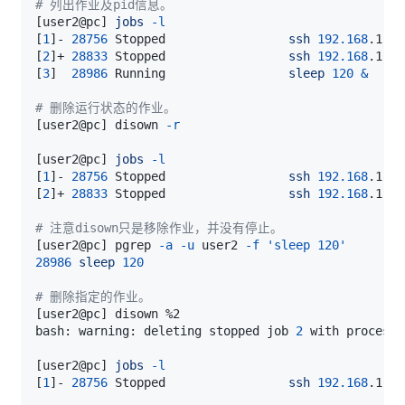
# 列出作业及pid信息。
[
user2@pc
]
jobs
-l
[
1
]
- 
28756
 Stopped                 
ssh
192.168
[
2
]
+ 
28833
 Stopped                 
ssh
192.168
[
3
]
28986
 Running                 
sleep
120
&
# 删除运行状态的作业。
[
user2@pc
]
 disown 
-r
[
user2@pc
]
jobs
-l
[
1
]
- 
28756
 Stopped                 
ssh
192.168
[
2
]
+ 
28833
 Stopped                 
ssh
192.168
# 注意disown只是移除作业，并没有停止。
[
user2@pc
]
 pgrep 
-a
-u
 user2 
-f
'sleep 120'
28986
sleep
120
# 删除指定的作业。
[
user2@pc
]
bash: warning: deleting stopped job 
2
 with process 
[
user2@pc
]
jobs
-l
[
1
]
- 
28756
 Stopped                 
ssh
192.168