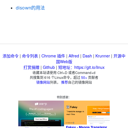
disown的用法
添加命令
|
命令列表
|
Chrome 插件
|
Alfred
|
Dash
|
Krunner
|
开源中
国Web版
打赏捐赠
|
Github
|
短地址：https://git.io/linux
收藏本站请使用 Ctrl+D 或者Command+d
共搜集到
616
个Linux命令，超过
50+
贡献者
镜像网站
列表，
推荐
自己的镜像网站
特别感谢：
Fakey - Manga Translator,