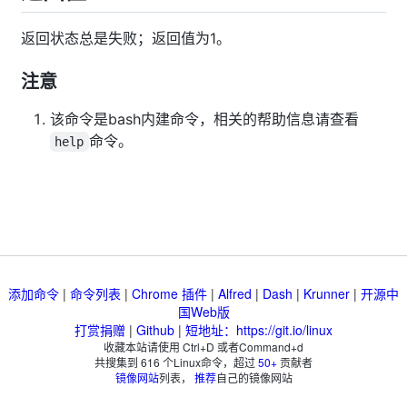
返回状态总是失败；返回值为1。
注意
该命令是bash内建命令，相关的帮助信息请查看
命令。
help
添加命令
|
命令列表
|
Chrome 插件
|
Alfred
|
Dash
|
Krunner
|
开源中
国Web版
打赏捐赠
|
Github
|
短地址：https://git.io/linux
收藏本站请使用 Ctrl+D 或者Command+d
共搜集到
616
个Linux命令，超过
50+
贡献者
镜像网站
列表，
推荐
自己的镜像网站