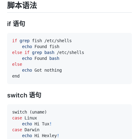
脚本语法
if 语句
if
grep
echo
else
if
grep
bash
echo
 Found 
bash
else
echo
switch 语句
switch 
(
uname
)
case
echo
 Hi Tux
!
case
echo
 Hi Hexley
!