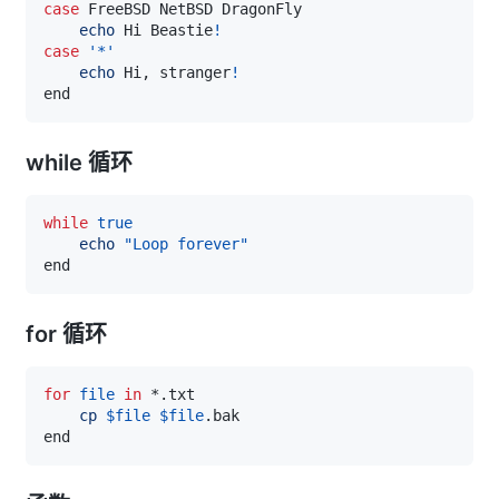
case
echo
 Hi Beastie
!
case
'*'
echo
 Hi, stranger
!
while 循环
while
true
echo
"Loop forever"
for 循环
for
file
in
cp
$file
$file