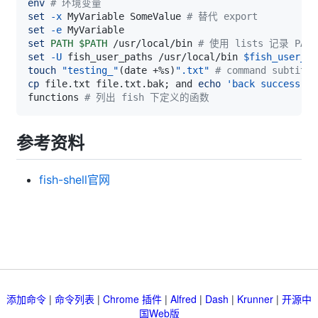
env
# 环境变量
set
-x
 MyVariable SomeValue 
# 替代 export
set
-e
set
PATH
$PATH
 /usr/local/bin 
# 使用 lists 记录 PATH
set
-U
 fish_user_paths /usr/local/bin 
$fish_user_pa
touch
"testing_"
(
date +%s
)
".txt"
# command subtitu
cp
 file.txt file.txt.bak
;
 and 
echo
'back success'
;
 
functions 
# 列出 fish 下定义的函数
参考资料
fish-shell官网
添加命令
|
命令列表
|
Chrome 插件
|
Alfred
|
Dash
|
Krunner
|
开源中
国Web版