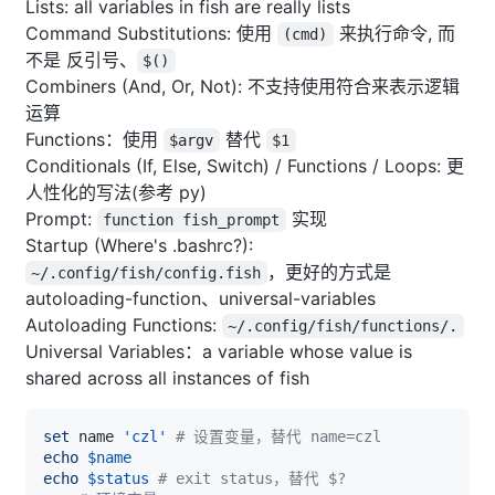
Lists: all variables in fish are really lists
Command Substitutions: 使用
来执行命令, 而
(cmd)
不是 反引号、
$()
Combiners (And, Or, Not): 不支持使用符合来表示逻辑
运算
Functions：使用
替代
$argv
$1
Conditionals (If, Else, Switch) / Functions / Loops: 更
人性化的写法(参考 py)
Prompt:
实现
function fish_prompt
Startup (Where's .bashrc?):
，更好的方式是
~/.config/fish/config.fish
autoloading-function、universal-variables
Autoloading Functions:
~/.config/fish/functions/.
Universal Variables：a variable whose value is
shared across all instances of fish
set
 name 
'czl'
# 设置变量，替代 name=czl
echo
$name
echo
$status
# exit status，替代 $?