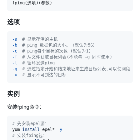
fping
(
选项
)
(
参数
)
选项
-a
# 显示存活的主机
-b
# ping 数据包的大小。（默认为56）
-c
# ping每个目标的次数 (默认为1)
-f
# 从文件获取目标列表(不能与 -g 同时使用)
-l
# 循环发送ping
-g
# 通过指定开始和结束地址来生成目标列表,可以使网段
-u
# 显示不可到达的目标
实例
安装fping命令：
# 先安装epel源：
yum 
install
 epel* 
-y
# 安装fping包：