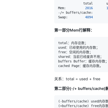
             total       
Mem:          
2016
-/+ buffers/cache:       
Swap:         
4094
第一部分Mem行解释：
关系：total = used + free
第二部分(-/+ buffers/cache)
(
-buffers/cache
)
(
+buffers/cache
)
 free内存