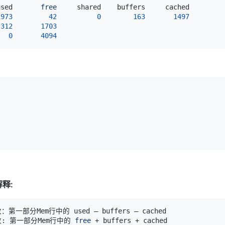
used       
free
1973
42
0
163
1497
 
312
1703
0
4094
解释:
数: 第一部分Mem行中的 
free