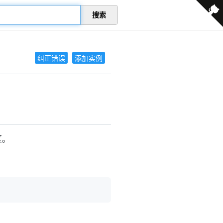
搜索
纠正错误
添加实例
区。