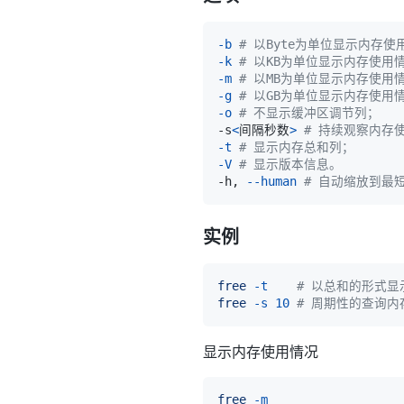
-b
# 以Byte为单位显示内存使
-k
# 以KB为单位显示内存使用
-m
# 以MB为单位显示内存使用
-g
# 以GB为单位显示内存使用
-o
# 不显示缓冲区调节列；
-s
<
间隔秒数
>
# 持续观察内存
-t
# 显示内存总和列；
-V
# 显示版本信息。
-h, 
--human
# 自动缩放到最
实例
free
-t
# 以总和的形式
free
-s
10
# 周期性的查询内
显示内存使用情况
free
-m