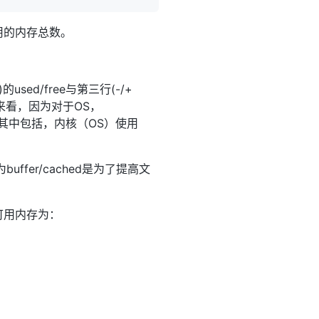
以挪用的内存总数。
d/free与第三行(-/+
角度来看，因为对于OS，
KB,其中包括，内核（OS）使用
ffer/cached是为了提高文
的可用内存为：