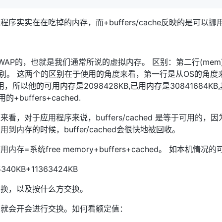
映的是被程序实实在在吃掉的内存，而+buffers/cache反映的是可
P的，也就是我们通常所说的虚拟内存。 区别：第二行(mem)的use
ed/free的区别。 这两个的区别在于使用的角度来看，第一行是从OS的
于被使用，所以他的可用内存是2098428KB,已用内存是30841684
)使用的+buffers+cached.
对于应用程序来说，buffers/cached 是等于可用的，因为bu
内存的时候，buffer/cached会很快地被回收。
=系统free memory+buffers+cached。 如本机情况
5340KB+11363424KB
交换，以及按什么方交换。
，就会开会进行交换。如何看额定值：