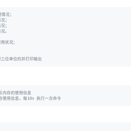
用情况；
情况；
情况；
情况。 
使用状况；
短三位单位的并打印输出
显示内存的使用信息
存使用信息，每10s 执行一次命令