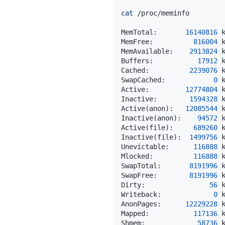
cat
MemTotal:       
16140816
MemFree:          
816004
MemAvailable:    
2913824
Buffers:           
17912
Cached:          
2239076
SwapCached:            
0
Active:         
12774804
Inactive:        
1594328
Active
(
anon
)
:   
12085544
Inactive
(
anon
)
:    
94572
Active
(
file
)
:     
689260
Inactive
(
file
)
:  
1499756
Unevictable:      
116888
Mlocked:          
116888
SwapTotal:       
8191996
SwapFree:        
8191996
Dirty:                
56
Writeback:             
0
AnonPages:      
12229228
Mapped:           
117136
Shmem:             
58736