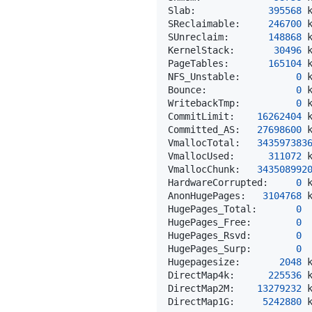
Slab:             
395568
SReclaimable:     
246700
SUnreclaim:       
148868
KernelStack:       
30496
PageTables:       
165104
NFS_Unstable:          
0
Bounce:                
0
WritebackTmp:          
0
CommitLimit:    
16262404
Committed_AS:   
27698600
VmallocTotal:   
343597383
VmallocUsed:      
311072
VmallocChunk:   
343508992
HardwareCorrupted:     
0
AnonHugePages:   
3104768
HugePages_Total:       
0
HugePages_Free:        
0
HugePages_Rsvd:        
0
HugePages_Surp:        
0
Hugepagesize:       
2048
DirectMap4k:      
225536
DirectMap2M:    
13279232
DirectMap1G:     
5242880