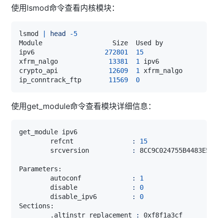
使用lsmod命令查看内核模块：
lsmod 
|
head
-5
ipv6                  
272801
15
xfrm_nalgo             
13381
1
crypto_api             
12609
1
ip_conntrack_ftp       
11569
0
使用get_module命令查看模块详细信息：
        refcnt               
:
15
        srcversion           
:
        autoconf             
:
1
        disable              
:
0
        disable_ipv6         
:
0
        .altinstr_replacement 
: