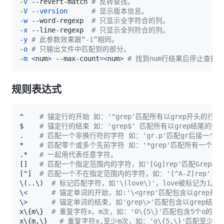
-v
 --revert-match 
# 反转查找。
-V
--version
# 显示版本信息。   
-w
 --word-regexp  
# 只显示全字符合的列。
-x
 --line-regexp  
# 只显示全列符合的列。
-y
# 此参数效果跟“-i”相同。
-o
# 只输出文件中匹配到的部分。
-m
<
num
>
 --max-count
=
<
num
>
# 找到num行结果后停止查找
规则表达式
^    
# 锚定行的开始 如：'^grep'匹配所有以grep开头的行。 
$    
# 锚定行的结束 如：'grep$' 匹配所有以grep结尾的行
.
# 匹配一个非换行符的字符 如：'gr.p'匹配gr后接一个任
*    
# 匹配零个或多个先前字符 如：'*grep'匹配所有一个或多
.*   
# 一起用代表任意字符。   
[
]
# 匹配一个指定范围内的字符，如'[Gg]rep'匹配Grep和gr
[
^
]
# 匹配一个不在指定范围内的字符，如：'[^A-Z]rep' 匹
\
(
..
\
)
# 标记匹配字符，如'\(love\)'，love被标记为1。  
\
<
# 锚定单词的开始，如:'\<grep'匹配包含以grep开
\
>
# 锚定单词的结束，如'grep\>'匹配包含以grep结尾
x
\
{
m
\
}
# 重复字符x，m次，如：'0\{5\}'匹配包含5个o的行。
x
\
{
m,
\
}
# 重复字符x,至少m次，如：'o\{5,\}'匹配至少有5