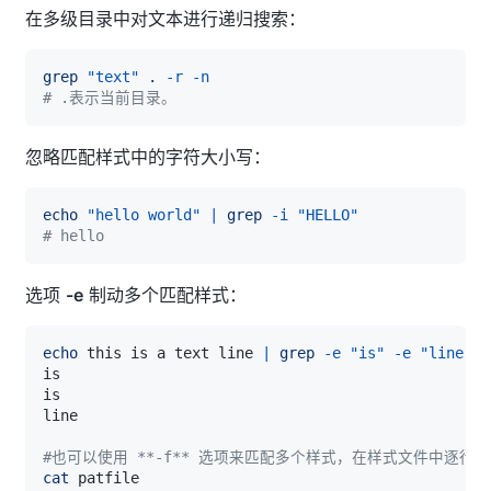
在多级目录中对文本进行递归搜索：
grep
"text"
.
-r
-n
# .表示当前目录。
忽略匹配样式中的字符大小写：
echo
"hello world"
|
grep
-i
"HELLO"
# hello
选项
-e
制动多个匹配样式：
echo
 this is a text line 
|
grep
-e
"is"
-e
"line"
-
#也可以使用 **-f** 选项来匹配多个样式，在样式文件中逐行
cat