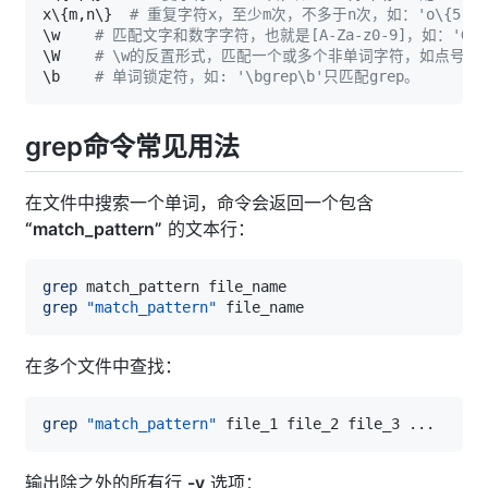
x
\
{
m,n
\
}
# 重复字符x，至少m次，不多于n次，如：'o\{5,10\
\
w    
# 匹配文字和数字字符，也就是[A-Za-z0-9]，如：'G
\
W    
# \w的反置形式，匹配一个或多个非单词字符，如点号句号
\
b    
# 单词锁定符，如: '\bgrep\b'只匹配grep。  
grep命令常见用法
在文件中搜索一个单词，命令会返回一个包含
“match_pattern”
的文本行：
grep
grep
"match_pattern"
在多个文件中查找：
grep
"match_pattern"
 file_1 file_2 file_3 
..
输出除之外的所有行
-v
选项：