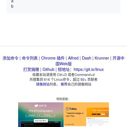
添加命令
|
命令列表
|
Chrome 插件
|
Alfred
|
Dash
|
Krunner
|
开源中
国Web版
打赏捐赠
|
Github
|
短地址：https://git.io/linux
收藏本站请使用 Ctrl+D 或者Command+d
共搜集到
616
个Linux命令，超过
50+
贡献者
镜像网站
列表，
推荐
自己的镜像网站
特别感谢：