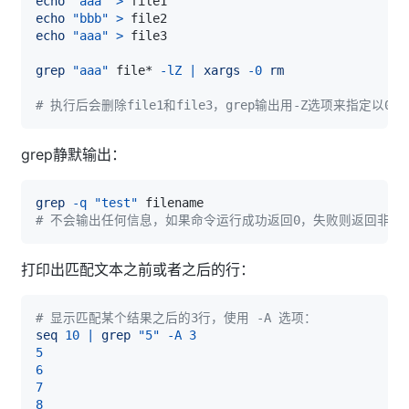
echo
"aaa"
>
echo
"bbb"
>
echo
"aaa"
>
grep
"aaa"
 file* 
-lZ
|
xargs
-0
rm
# 执行后会删除file1和file3，grep输出用-Z选项来指定
grep静默输出：
grep
-q
"test"
# 不会输出任何信息，如果命令运行成功返回0，失败则返回非0
打印出匹配文本之前或者之后的行：
# 显示匹配某个结果之后的3行，使用 -A 选项：
seq
10
|
grep
"5"
-A
3
5
6
7
8