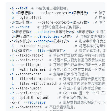
-a
--text
# 不要忽略二进制数据。
-A
<
显示行数
>
   --after-context
=
<
显示行数
>
# 除了
-b
 --byte-offset                           
# 在显
-B
<
显示行数
>
   --before-context
=
<
显示行数
>
# 除了
-c
--count
# 计算符合范本样式的列数。
-C
<
显示行数
>
--context
=
<
显示行数
>
或-
<
显示行数
>
# 除了
-d
<
进行动作
>
--directories
=
<
动作
>
# 当指定要查找的是
-e
<
范本样式
>
--regexp
=
<
范本样式
>
# 指定字符串作为查
-E
 --extended-regexp             
# 将范本样式为延伸
-f
<
范本文件
>
--file
=
<
规则文件
>
# 指定范本文件，其
-F
 --fixed-regexp   
# 将范本样式视为固定字符串的列表。
-G
 --basic-regexp   
# 将范本样式视为普通的表示法来使用
-h
 --no-filename    
# 在显示符合范本样式的那一列之前，
-H
 --with-filename  
# 在显示符合范本样式的那一列之前，
-i
 --ignore-case    
# 忽略字符大小写的差别。
-l
 --file-with-matches   
# 列出文件内容符合指定的范本
-L
 --files-without-match 
# 列出文件内容不符合指定的范
-n
 --line-number         
# 在显示符合范本样式的那一列
-P
 --perl-regexp         
# PATTERN 是一个 Perl 正
-q
 --quiet或--silent     
# 不显示任何信息。
-R/-r  
--recursive
# 此参数的效果和指定“-d recu
-s
 --no-messages  
# 不显示错误信息。