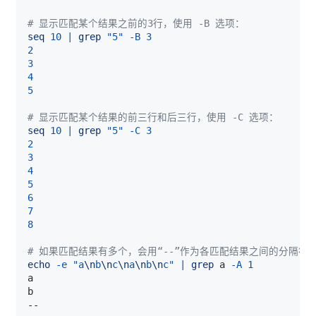
# 显示匹配某个结果之前的3行，使用 -B 选项：
seq
10
|
grep
"5"
-B
3
2
3
4
5
# 显示匹配某个结果的前三行和后三行，使用 -C 选项：
seq
10
|
grep
"5"
-C
3
2
3
4
5
6
7
8
# 如果匹配结果有多个，会用“--”作为各匹配结果之间的分隔符
echo
-e
"a
\n
b
\n
c
\n
a
\n
b
\n
c"
|
grep
 a 
-A
1