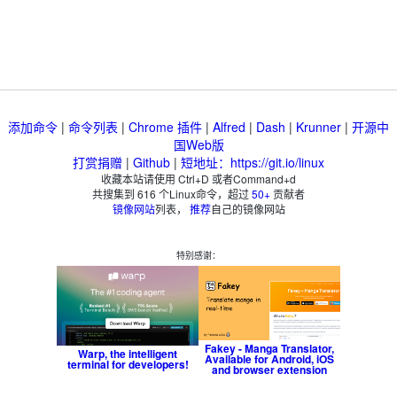
添加命令
|
命令列表
|
Chrome 插件
|
Alfred
|
Dash
|
Krunner
|
开源中
国Web版
打赏捐赠
|
Github
|
短地址：https://git.io/linux
收藏本站请使用 Ctrl+D 或者Command+d
共搜集到
616
个Linux命令，超过
50+
贡献者
镜像网站
列表，
推荐
自己的镜像网站
特别感谢：
Fakey - Manga Translator,
Warp, the intelligent
Available for Android, iOS
terminal for developers!
and browser extension