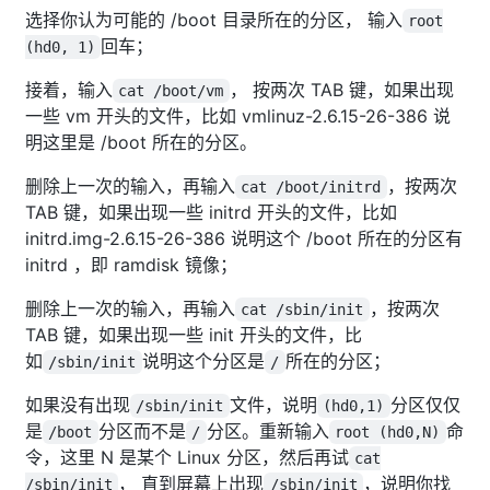
选择你认为可能的 /boot 目录所在的分区， 输入
root
回车；
(hd0, 1)
接着，输入
， 按两次 TAB 键，如果出现
cat /boot/vm
一些 vm 开头的文件，比如 vmlinuz-2.6.15-26-386 说
明这里是 /boot 所在的分区。
删除上一次的输入，再输入
，按两次
cat /boot/initrd
TAB 键，如果出现一些 initrd 开头的文件，比如
initrd.img-2.6.15-26-386 说明这个 /boot 所在的分区有
initrd ，即 ramdisk 镜像；
删除上一次的输入，再输入
，按两次
cat /sbin/init
TAB 键，如果出现一些 init 开头的文件，比
如
说明这个分区是
所在的分区；
/sbin/init
/
如果没有出现
文件，说明
分区仅仅
/sbin/init
(hd0,1)
是
分区而不是
分区。重新输入
命
/boot
/
root (hd0,N)
令，这里 N 是某个 Linux 分区，然后再试
cat
， 直到屏幕上出现
，说明你找
/sbin/init
/sbin/init