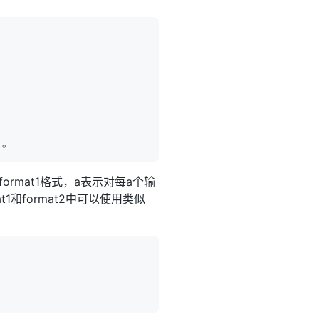
'
rmat1格式，a表示对每a个输
t1和format2中可以使用类似