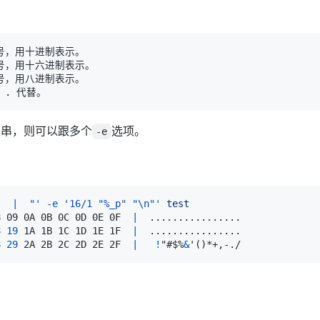
 
.
符串，则可以跟多个
选项。
-e
"  |  "'
-e
'16/1 "%_p" "\n"'
test
8 09 0A 0B 0C 0D 0E 0F  
|
..
..
..
..
..
..
..
..
8
19
 1A 1B 1C 1D 1E 1F  
|
..
..
..
..
..
..
..
..
8
29
 2A 2B 2C 2D 2E 2F  
|
!
"#$%
&
'
(
)