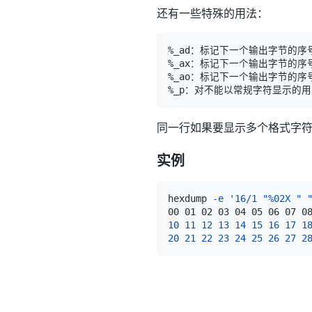
还有一些特殊的用法：
%_p：对不能以常规字符显示的用
同一行如果要显示多个格式字
实例
hexdump 
-e
'16/1 "%02X " 
00 01 02 03 04 05 06 07 0
10
11
12
13
14
15
16
17
1
20
21
22
23
24
25
26
27
2