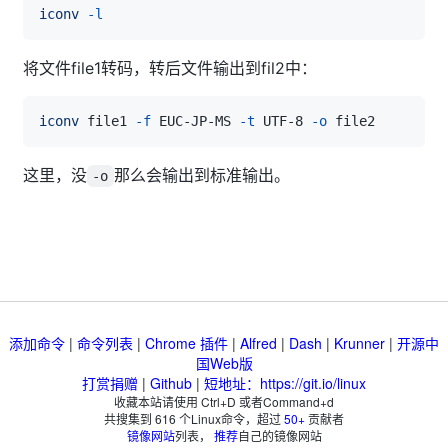
iconv
-l
将文件file1转码，转后文件输出到fil2中：
iconv
 file1 
-f
 EUC-JP-MS 
-t
 UTF-8 
-o
这里，没
那么会输出到标准输出。
-o
添加命令
|
命令列表
|
Chrome 插件
|
Alfred
|
Dash
|
Krunner
|
开源中
国Web版
打赏捐赠
|
Github
|
短地址：https://git.io/linux
收藏本站请使用 Ctrl+D 或者Command+d
共搜集到
616
个Linux命令，超过
50+
贡献者
镜像网站
列表，
推荐
自己的镜像网站