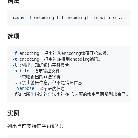
语法
iconv
-f
 encoding 
[
-t encoding
]
[
inputfile
]
..
选项
-f
-t
-l
-o
file
-c
-s
--verbose
实例
列出当前支持的字符编码：