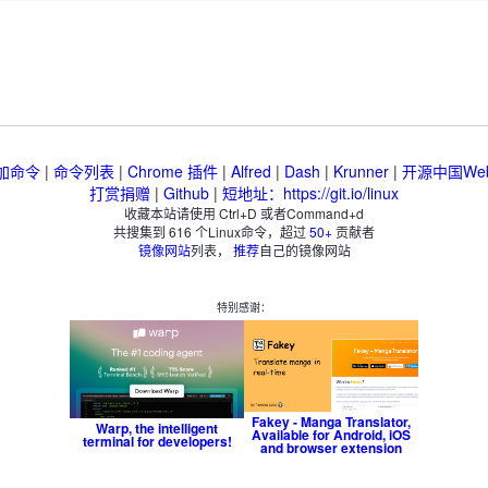
加命令
|
命令列表
|
Chrome 插件
|
Alfred
|
Dash
|
Krunner
|
开源中国We
打赏捐赠
|
Github
|
短地址：https://git.io/linux
收藏本站请使用 Ctrl+D 或者Command+d
共搜集到
616
个Linux命令，超过
50+
贡献者
镜像网站
列表，
推荐
自己的镜像网站
特别感谢：
Fakey - Manga Translator,
Warp, the intelligent
Available for Android, iOS
terminal for developers!
and browser extension