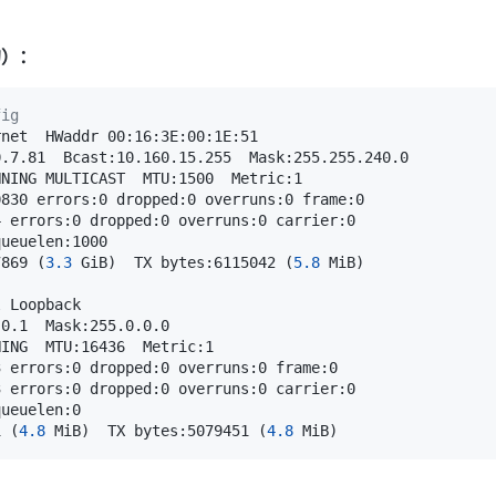
的）：
fig
7869 
(
3.3
 GiB
)
  TX bytes:6115042 
(
5.8
 MiB
)
1 
(
4.8
 MiB
)
  TX bytes:5079451 
(
4.8
 MiB
)