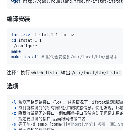
wget
编译安装
tar
-zxvf
cd
make
make
install
# 默认会安装到/usr/local/bin/目录中
注释：执行
输出
which ifstat
/usr/local/bin/ifstat
选项
-l
-a
 监测能检测到的所有网络接口的状态信息。使用发现，比加上-l
-z
-i
-s
 等于加-d snmp:
[
comm@
]
[
#]host[/nn]] 参数，通过SN
-h