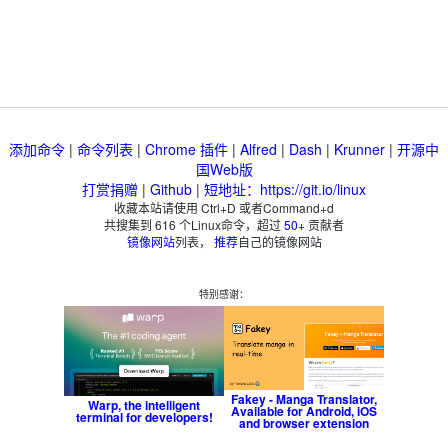
添加命令
|
命令列表
|
Chrome 插件
|
Alfred
|
Dash
|
Krunner
|
开源中
国Web版
打赏捐赠
|
Github
|
短地址：https://git.io/linux
收藏本站请使用 Ctrl+D 或者Command+d
共搜集到
616
个Linux命令，超过
50+
贡献者
镜像网站
列表，
推荐
自己的镜像网站
特别感谢：
Fakey - Manga Translator,
Warp, the intelligent
Available for Android, iOS
terminal for developers!
and browser extension