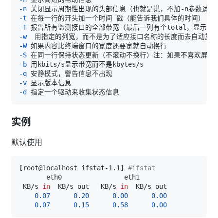
-n
-t
-T
-w
-W
-S
-b
-q
-v
-d
实例
默认使用
[
root@localhost ifstat-1.1
]
#ifstat
 KB/s 
in
  KB/s out   KB/s 
in
0.07
0.20
0.00
0.00
0.07
0.15
0.58
0.00