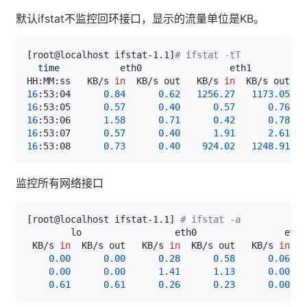
默认ifstat不监控回环接口，显示的流量单位是KB。
[
root@localhost ifstat-1.1
]
# ifstat -tT
time
HH:MM:ss   KB/s 
in
  KB/s out   KB/s 
in
  KB/s out   
16
:53:04      
0.84
0.62
1256.27
1173.05
16
:53:05      
0.57
0.40
0.57
0.76
16
:53:06      
1.58
0.71
0.42
0.78
16
:53:07      
0.57
0.40
1.91
2.61
16
:53:08      
0.73
0.40
924.02
1248.91
监控所有网络接口
[
root@localhost ifstat-1.1
]
# ifstat -a
 KB/s 
in
  KB/s out   KB/s 
in
  KB/s out   KB/s 
in
0.00
0.00
0.28
0.58
0.06
0.00
0.00
1.41
1.13
0.00
0.61
0.61
0.26
0.23
0.00