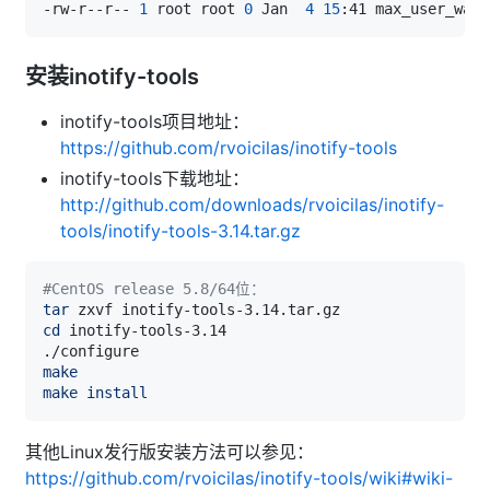
-rw-r--r-- 
1
 root root 
0
 Jan  
4
15
安装inotify-tools
inotify-tools项目地址：
https://github.com/rvoicilas/inotify-tools
inotify-tools下载地址：
http://github.com/downloads/rvoicilas/inotify-
tools/inotify-tools-3.14.tar.gz
#CentOS release 5.8/64位：
tar
cd
make
make
install
其他Linux发行版安装方法可以参见：
https://github.com/rvoicilas/inotify-tools/wiki#wiki-