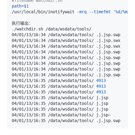
#filename watchdir.sh
path
=
$1
/usr/local/bin/inotifywait 
-mrq
--timefmt
'%d/%m/%y
04/01/13/16:35 /data/wsdata/tools/ 
4913
04/01/13/16:35 /data/wsdata/tools/ 
4913
04/01/13/16:35 /data/wsdata/tools/ 
4913