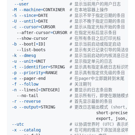
--user
# 显示当前用户的用户日志
-M
--machine
=
CONTAINER  
# 在本地容器上操作
-S
--since
=
DATE         
# 显示不早于指定日期的条目
-U
--until
=
DATE         
# 显示不晚于指定日期的条目
-c
--cursor
=
CURSOR      
# 显示从指定光标开始的条目
  --after-cursor
=
CURSOR 
# 在指定光标后显示条目
  --show-cursor         
# 在所有条目之后打印光标
-b
 --boot
[
=
ID
]
# 显示当前启动或指定启动
  --list-boots          
# 显示有关已记录引导的简洁信息
-k
--dmesg
# 显示当前启动的内核消息日志
-u
--unit
=
UNIT          
# 显示指定单元的日志
-t
--identifier
=
STRING  
# 显示具有指定系统日志标识符的
-p
--priority
=
RANGE     
# 显示具有指定优先级的条目
-e
 --pager-end          
# 在pager中立即跳转到末尾
-f
--follow
# 关注期刊
-n
 --lines
[
=
INTEGER
]
# 要显示的日志条目数
  --no-tail             
# 显示所有行，即使在跟随模式下
-r
--reverse
# 首先显示最新的条目
-o
--output
=
STRING      
# 更改日志输出模式 (short, sho
                                   export, json, js
--utc
# 以协调世界时 (UTC) 表示的时
-x
--catalog
# 在可用的情况下添加消息说明