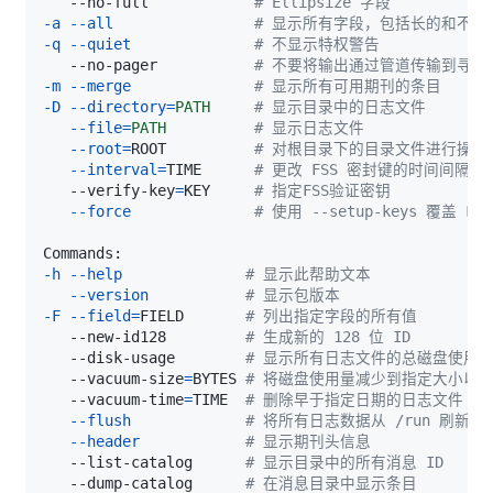
   --no-full            
# Ellipsize 字段
-a
--all
# 显示所有字段，包括长的和不可
-q
--quiet
# 不显示特权警告
   --no-pager           
# 不要将输出通过管道传输到寻呼
-m
--merge
# 显示所有可用期刊的条目
-D
--directory
=
PATH
# 显示目录中的日志文件
--file
=
PATH
# 显示日志文件
--root
=
ROOT          
# 对根目录下的目录文件进行操作
--interval
=
TIME      
# 更改 FSS 密封键的时间间隔
   --verify-key
=
KEY     
# 指定FSS验证密钥
--force
# 使用 --setup-keys 覆盖 F
-h
--help
# 显示此帮助文本
--version
# 显示包版本
-F
--field
=
FIELD       
# 列出指定字段的所有值
   --new-id128         
# 生成新的 128 位 ID
   --disk-usage        
# 显示所有日志文件的总磁盘使用
   --vacuum-size
=
BYTES 
# 将磁盘使用量减少到指定大小以
   --vacuum-time
=
TIME  
# 删除早于指定日期的日志文件
--flush
# 将所有日志数据从 /run 刷新到 
--header
# 显示期刊头信息
   --list-catalog      
# 显示目录中的所有消息 ID
   --dump-catalog      
# 在消息目录中显示条目