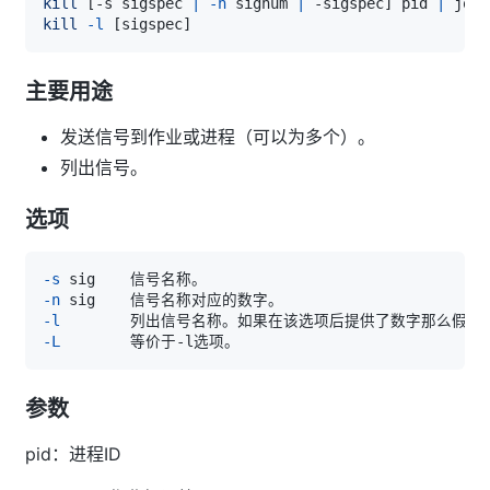
kill
[
-s sigspec 
|
-n
 signum 
|
 -sigspec
]
 pid 
|
 jobs
kill
-l
[
sigspec
]
主要用途
发送信号到作业或进程（可以为多个）。
列出信号。
选项
-s
-n
-l
-L
参数
pid：进程ID