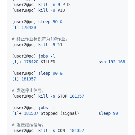
[
user2@pc
]
kill
-n
9
[
user2@pc
]
kill
-9
[
user2@pc
]
sleep
90
&
[
1
]
178420
# 终止作业标识符为1的作业。
[
user2@pc
]
kill
-9
[
user2@pc
]
jobs
-l
[
1
]
+ 
178420
 KILLED                  
ssh
192.168
[
user2@pc
]
sleep
90
&
[
1
]
181357
# 发送停止信号。
[
user2@pc
]
kill
-s
 STOP 
181357
[
user2@pc
]
jobs
-l
[
1
]
+ 
181537
 Stopped 
(
signal
)
sleep
90
# 发送继续信号。
[
user2@pc
]
kill
-s
 CONT 
181357