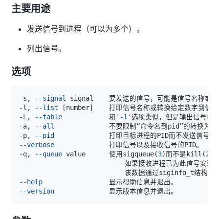
主要用途
发送信号到进程（可以为多个）。
列出信号。
选项
-s, 
--signal
-l, 
--list
[
number
]
-L, 
--table
            和
'-l'
-a, 
--all
              不要限制“命令名到pid”的转换
-p, 
--pid
--verbose
-q, 
--queue
 value      使用sigqueue
(
3
)
而不是kill
(
2
)
                           如果接收进程已为此信号安装了
--help
--version