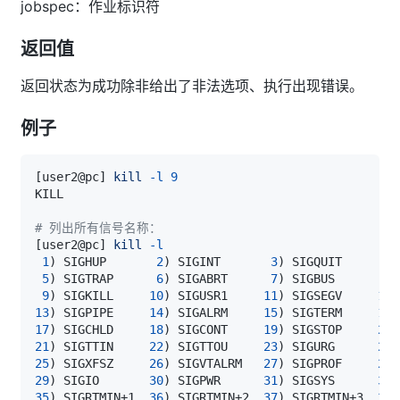
jobspec：作业标识符
返回值
返回状态为成功除非给出了非法选项、执行出现错误。
例子
[
user2@pc
]
kill
-l
9
# 列出所有信号名称：
[
user2@pc
]
kill
-l
1
)
 SIGHUP       
2
)
 SIGINT       
3
)
 SIGQUIT      
4
)
5
)
 SIGTRAP      
6
)
 SIGABRT      
7
)
 SIGBUS       
8
)
9
)
 SIGKILL     
10
)
 SIGUSR1     
11
)
 SIGSEGV     
12
)
13
)
 SIGPIPE     
14
)
 SIGALRM     
15
)
 SIGTERM     
16
)
17
)
 SIGCHLD     
18
)
 SIGCONT     
19
)
 SIGSTOP     
20
)
21
)
 SIGTTIN     
22
)
 SIGTTOU     
23
)
 SIGURG      
24
)
25
)
 SIGXFSZ     
26
)
 SIGVTALRM   
27
)
 SIGPROF     
28
)
29
)
 SIGIO       
30
)
 SIGPWR      
31
)
 SIGSYS      
34
)
35
)
 SIGRTMIN+1  
36
)
 SIGRTMIN+2  
37
)
 SIGRTMIN+3  
38
)