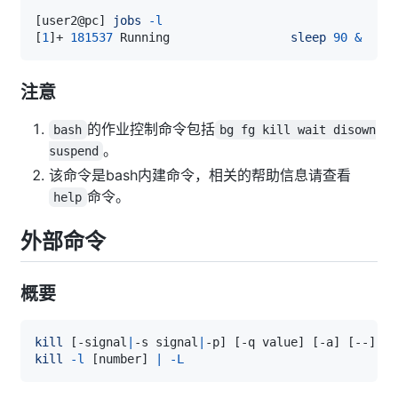
[
user2@pc
]
jobs
-l
[
1
]
+ 
181537
 Running                 
sleep
90
&
注意
的作业控制命令包括
bash
bg fg kill wait disown
。
suspend
该命令是bash内建命令，相关的帮助信息请查看
命令。
help
外部命令
概要
kill
[
-signal
|
-s signal
|
-p
]
[
-q value
]
[
-a
]
[
--
]
 pi
kill
-l
[
number
]
|
-L