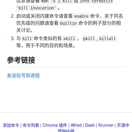
信息请查看
或
man -s 1 kill
info coreutils
。
'kill invocation'
启动或关闭内建命令请查看
命令，关于同名
enable
优先级的问题请查看
命令的例子部分的相
builtin
关讨论。
与
命令类似的有
，
,
kill
xkill
pkill
killall
等，用于不同的目的和场景。
参考链接
发送信号到进程
添加命令
|
命令列表
|
Chrome 插件
|
Alfred
|
Dash
|
Krunner
|
开源中
国Web版