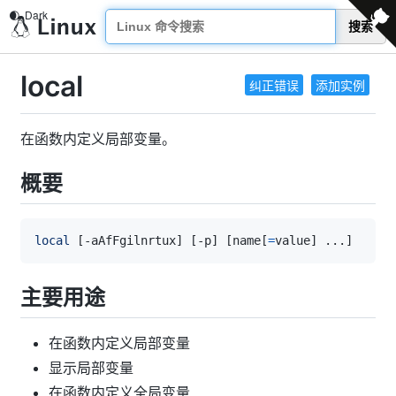
搜索
local
纠正错误
添加实例
在函数内定义局部变量。
概要
local
[
-aAfFgilnrtux
]
[
-p
]
[
name
[
=
value
]
..
.
]
主要用途
在函数内定义局部变量
显示局部变量
在函数内定义全局变量