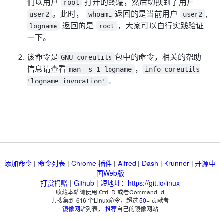
们以用户
打开的终端，然后切换到了用户
root
。此时，
返回的是当前用户
,
user2
whoami
user2
返回的是
，大家可以自行实践验证
logname
root
一下。
该命令是
包中的命令，相关的帮助
GNU coreutils
信息请查看
，
man -s 1 logname
info coreutils
。
'logname invocation'
添加命令
|
命令列表
|
Chrome 插件
|
Alfred
|
Dash
|
Krunner
|
开源中
国Web版
打赏捐赠
|
Github
|
短地址：https://git.io/linux
收藏本站请使用 Ctrl+D 或者Command+d
共搜集到
616
个Linux命令，超过
50+
贡献者
镜像网站
列表，
推荐
自己的镜像网站