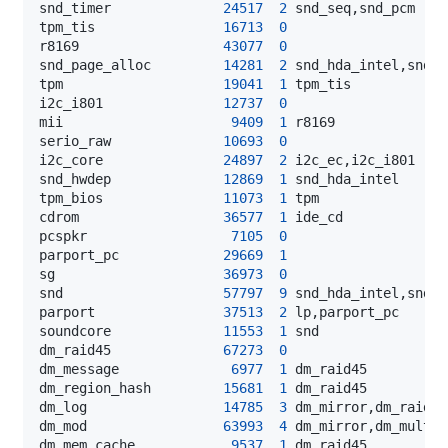
snd_timer              
24517
2
tpm_tis                
16713
0
r8169                  
43077
0
snd_page_alloc         
14281
2
tpm                    
19041
1
i2c_i801               
12737
0
mii                     
9409
1
serio_raw              
10693
0
i2c_core               
24897
2
snd_hwdep              
12869
1
tpm_bios               
11073
1
cdrom                  
36577
1
pcspkr                  
7105
0
parport_pc             
29669
1
sg                     
36973
0
snd                    
57797
9
parport                
37513
2
soundcore              
11553
1
dm_raid45              
67273
0
dm_message              
6977
1
dm_region_hash         
15681
1
dm_log                 
14785
3
dm_mod                 
63993
4
dm_mem_cache            
9537
1