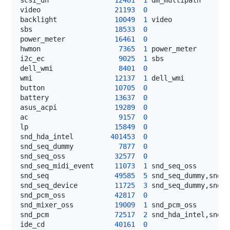
video                  
21193
0
backlight              
10049
1
sbs                    
18533
0
power_meter            
16461
0
hwmon                   
7365
1
i2c_ec                  
9025
1
dell_wmi                
8401
0
wmi                    
12137
1
button                 
10705
0
battery                
13637
0
asus_acpi              
19289
0
ac                      
9157
0
lp                     
15849
0
snd_hda_intel         
401453
0
snd_seq_dummy           
7877
0
snd_seq_oss            
32577
0
snd_seq_midi_event     
11073
1
snd_seq                
49585
5
snd_seq_device         
11725
3
snd_pcm_oss            
42817
0
snd_mixer_oss          
19009
1
snd_pcm                
72517
2
ide_cd                 
40161
0