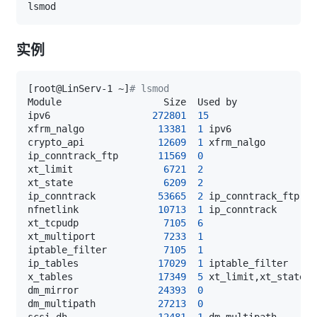
实例
[
root@LinServ-1 ~
]
# lsmod
ipv6                  
272801
15
xfrm_nalgo             
13381
1
crypto_api             
12609
1
ip_conntrack_ftp       
11569
0
xt_limit                
6721
2
xt_state                
6209
2
ip_conntrack           
53665
2
nfnetlink              
10713
1
xt_tcpudp               
7105
6
xt_multiport            
7233
1
iptable_filter          
7105
1
ip_tables              
17029
1
x_tables               
17349
5
dm_mirror              
24393
0
dm_multipath           
27213
0
scsi_dh                
12481
1