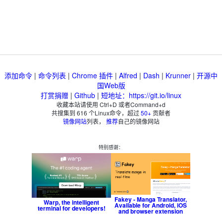
添加命令
|
命令列表
|
Chrome 插件
|
Alfred
|
Dash
|
Krunner
|
开源中
国Web版
打赏捐赠
|
Github
|
短地址：https://git.io/linux
收藏本站请使用 Ctrl+D 或者Command+d
共搜集到
616
个Linux命令，超过
50+
贡献者
镜像网站
列表，
推荐
自己的镜像网站
特别感谢：
Fakey - Manga Translator,
Warp, the intelligent
Available for Android, iOS
terminal for developers!
and browser extension