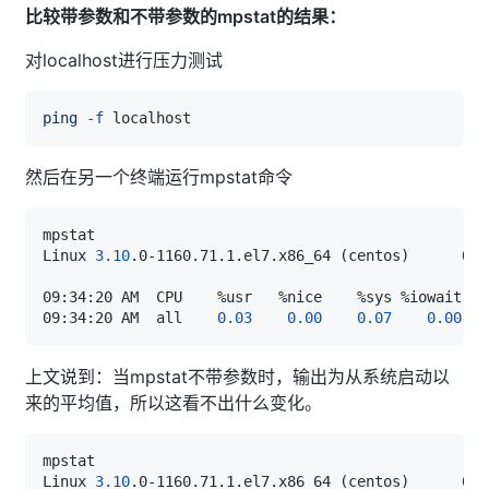
比较带参数和不带参数的mpstat的结果：
对localhost进行压力测试
ping
-f
然后在另一个终端运行mpstat命令
Linux 
3.10
.0-1160.71.1.el7.x86_64 
(
centos
)
      08/
09:34:20 AM  all    
0.03
0.00
0.07
0.00
上文说到：当mpstat不带参数时，输出为从系统启动以
来的平均值，所以这看不出什么变化。
Linux 
3.10
.0-1160.71.1.el7.x86_64 
(
centos
)
      08/