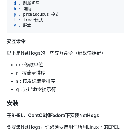
-d
:
-h
:
-p
:
-t
:
-V
:
交互命令
以下是NetHogs的一些交互命令（键盘快捷键）
m : 修改单位
r : 按流量排序
s : 按发送流量排序
q : 退出命令提示符
安装
在RHEL、CentOS和Fedora下安装NetHogs
要安装NetHogs，你必须要启用你所用Linux下的EPEL