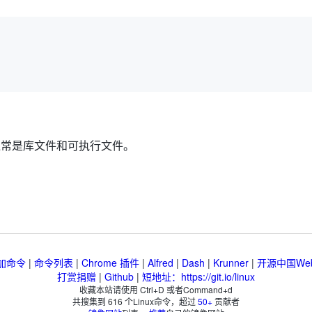
通常是库文件和可执行文件。
加命令
|
命令列表
|
Chrome 插件
|
Alfred
|
Dash
|
Krunner
|
开源中国We
打赏捐赠
|
Github
|
短地址：https://git.io/linux
收藏本站请使用 Ctrl+D 或者Command+d
共搜集到
616
个Linux命令，超过
50+
贡献者