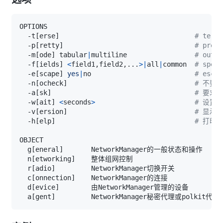
  -t
[
erse
]
# ters
  -p
[
retty
]
# pret
  -m
[
ode
]
 tabular
|
multiline                 
# outp
  -f
[
ields
]
<
field1,field2,
..
.
>|
all
|
common  
# spec
  -e
[
scape
]
yes
|
no                          
# esca
  -n
[
ocheck
]
# 不要检查
  -a
[
sk
]
# 要求
  -w
[
ait
]
<
seconds
>
# 设置
  -v
[
ersion
]
# 显示
  -h
[
elp
]
# 打印
  g
[
eneral
]
  n
[
etworking
]
  r
[
adio
]
  c
[
onnection
]
  d
[
evice
]
  a
[
gent
]