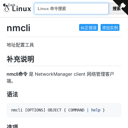
搜索
nmcli
纠正错误
添加实例
地址配置工具
补充说明
nmcli命令
是 NetworkManager client 网络管理客户
端。
语法
nmcli 
[
OPTIONS
]
 OBJECT 
{
 COMMAND 
|
help
}
选项