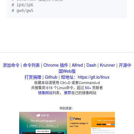
# ip4/ip6
# gw4/gw5
添加命令
|
命令列表
|
Chrome 插件
|
Alfred
|
Dash
|
Krunner
|
开源中
国Web版
打赏捐赠
|
Github
|
短地址：https://git.io/linux
收藏本站请使用 Ctrl+D 或者Command+d
共搜集到
616
个Linux命令，超过
50+
贡献者
镜像网站
列表，
推荐
自己的镜像网站
特别感谢：