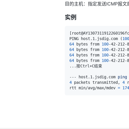
目的主机：指定发送ICMP报文
实例
[
root@AY1307311912260196f
PING host.1.jsdig.com 
(
10
64
 bytes from 
100
-42-212-
64
 bytes from 
100
-42-212-
64
 bytes from 
100
-42-212-
64
 bytes from 
100
-42-212-
..
--- host.1.jsdig.com 
ping
4
 packets transmitted, 
4
 
rtt min/avg/max/mdev 
=
17