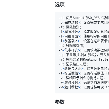
选项
-c
<
完成次数
>
-i
<
间隔秒数
>
-I
<
网络界面
>
-l
<
前置载入
>
-p
<
范本样式
>
-s
<
数据包大小
>
-t
<
存活数值
>
-w
<
超时秒数
>
-W
<
超时秒数
>
参数