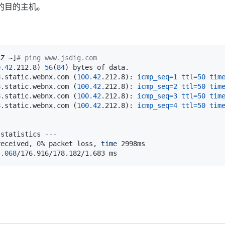
的目的主机。
cZ ~
]
# ping www.jsdig.com
0.42
.212.8
)
56
(
84
)
8.static.webnx.com 
(
100.42
.212.8
)
: 
icmp_seq
=
1
ttl
=
50
tim
8.static.webnx.com 
(
100.42
.212.8
)
: 
icmp_seq
=
2
ttl
=
50
tim
8.static.webnx.com 
(
100.42
.212.8
)
: 
icmp_seq
=
3
ttl
=
50
tim
8.static.webnx.com 
(
100.42
.212.8
)
: 
icmp_seq
=
4
ttl
=
50
tim
received, 
0
% packet loss, 
time
4.068