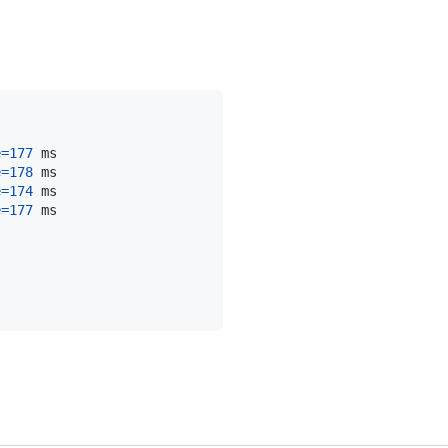
e
=
177
e
=
178
e
=
174
e
=
177