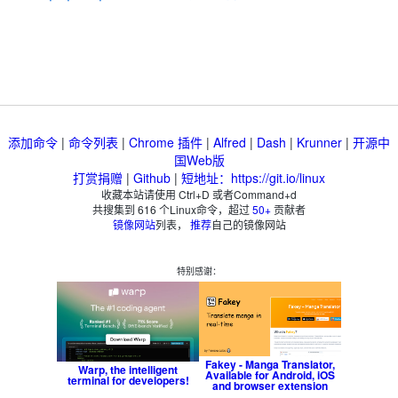
添加命令
|
命令列表
|
Chrome 插件
|
Alfred
|
Dash
|
Krunner
|
开源中
国Web版
打赏捐赠
|
Github
|
短地址：https://git.io/linux
收藏本站请使用 Ctrl+D 或者Command+d
共搜集到
616
个Linux命令，超过
50+
贡献者
镜像网站
列表，
推荐
自己的镜像网站
特别感谢：
Fakey - Manga Translator,
Warp, the intelligent
Available for Android, iOS
terminal for developers!
and browser extension