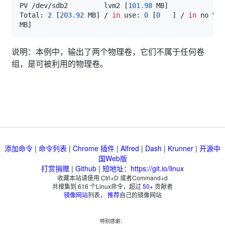
PV /dev/sdb2         lvm2 
[
101.98
 MB
]
Total: 
2
[
203.92
 MB
]
 / 
in
 use: 
0
[
0
]
 / 
in
 no VG:
MB
]
说明：本例中，输出了两个物理卷，它们不属于任何卷
组，是可被利用的物理卷。
添加命令
|
命令列表
|
Chrome 插件
|
Alfred
|
Dash
|
Krunner
|
开源中
国Web版
打赏捐赠
|
Github
|
短地址：https://git.io/linux
收藏本站请使用 Ctrl+D 或者Command+d
共搜集到
616
个Linux命令，超过
50+
贡献者
镜像网站
列表，
推荐
自己的镜像网站
特别感谢：