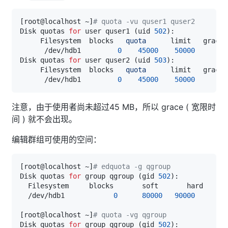
[
root@localhost ~
]
# quota -vu quser1 quser2
Disk quotas 
for
 user quser1 
(
uid 
502
)
     Filesystem  blocks   
quota
      limit   grace 
      /dev/hdb1         
0
45000
50000
Disk quotas 
for
 user quser2 
(
uid 
503
)
     Filesystem  blocks   
quota
      limit   grace 
      /dev/hdb1         
0
45000
50000
注意，由于使用者尚未超过45 MB，所以 grace ( 宽限时
间 ) 就不会出现。
编辑群组可使用的空间：
[
root@localhost ~
]
# edquota -g qgroup
Disk quotas 
for
 group qgroup 
(
gid 
502
)
  /dev/hdb1            
0
80000
90000
[
root@localhost ~
]
# quota -vg qgroup
Disk quotas 
for
 group qgroup 
(
gid 
502
)