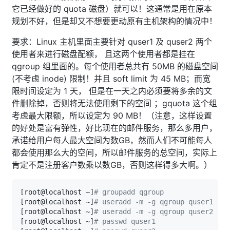
它已经做好的 quota 磁盘）就可以！这通常是用在原本
规划不好，但是却又不想要更动原有主机架构的情况中！
要求：Linux 主机里面主要针对 quser1 及 quser2 两个
使用者来进行磁盘配额， 且这两个使用者都是挂在
qgroup 组里面的。每个使用者总共有 50MB 的磁盘空间
(不考虑 inode) 限制！并且 soft limit 为 45 MB；而宽
限时间设定为 1 天， 但是在一天之内必须要将多余的文
件删除掉，否则将无法使用剩下的空间 ；gquota 这个组
考虑最大限额，所以设定为 90 MB！（注意，这样设置
的好处是富有弹性，好比现在的邮件服务，那么多用户，
承诺给用户每人最大空间为数GB，然而人们不可能每人
都会使用那么大的空间，所以邮件服务的总空间，实际上
肯定不是注册客户数乘以数GB，否则这样得多大啊。）
[
root@localhost ~
]
# groupadd qgroup
[
root@localhost ~
]
# useradd -m -g qgroup quser1
[
root@localhost ~
]
# useradd -m -g qgroup quser2
[
root@localhost ~
]
# passwd quser1