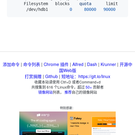
     Filesystem   blocks    
quota
      limit      g
      /dev/hdb1         
0
80000
90000
添加命令
|
命令列表
|
Chrome 插件
|
Alfred
|
Dash
|
Krunner
|
开源中
国Web版
打赏捐赠
|
Github
|
短地址：https://git.io/linux
收藏本站请使用 Ctrl+D 或者Command+d
共搜集到
616
个Linux命令，超过
50+
贡献者
镜像网站
列表，
推荐
自己的镜像网站
特别感谢：