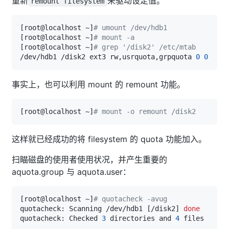
重新
来驱动设定值。
remount filesystem
[
root@localhost ~
]
# umount /dev/hdb1
[
root@localhost ~
]
# mount -a
[
root@localhost ~
]
# grep '/disk2' /etc/mtab
/dev/hdb1 /disk2 ext3 rw,usrquota,grpquota 
0
0
事实上，也可以利用 mount 的 remount 功能。
[
root@localhost ~
]
# mount -o remount /disk2
这样就已经成功的将 filesystem 的 quota 功能加入。
扫瞄磁盘的使用者使用状况，并产生重要的
aquota.group 与 aquota.user：
[
root@localhost ~
]
# quotacheck -avug
quotacheck: Scanning /dev/hdb1 
[
/disk2
]
done
quotacheck: Checked 
3
 directories and 
4