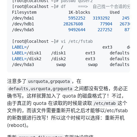
[
root@localhost ~
]
# passwd quser2
[
root@localhost ~
]
# df     ===>  自己找一个合适的分
/dev/hda1              
5952252
3193292
245172
/dev/hdb1            
28267608
77904
2673060
/dev/hda5              
9492644
227252
87754
[
root@localhost ~
]
# vi /etc/fstab
LABEL
=
/             /                ext3      defa
LABEL
=
/disk1    /disk1        ext3      defaults   
LABEL
=
/disk2    /disk2        ext3      defaults,us
/dev/hda3         swap         swap     defaults   
注意多了
，在
usrquota,grpquota
之间都没有空格，务必正
defaults,usrquota,grpquota
确书写。这样就算加入了 quota 的磁盘格式了！不过，
由于真正的 quota 在读取的时候是读取
这个
/etc/mtab
文件的，而该文件需要重新开机之后才能够以/etc/fstab
的新数据进行改写！所以这个时候可以选择：重新开机
(reboot)。