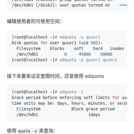
/dev/hdb1 
[
/disk2
]
: user quotas turned on    
==
=
>
编辑使用者的可使用空间：
[
root@localhost ~
]
# edquota -u quser1
Disk quotas 
for
 user quser1 
(
uid 
502
)
  /dev/hdb1           
0
45000
50000
[
root@localhost ~
]
# edquota -p quser1 quser2    
接下来要来设定宽限时间，还是使用 edquota
[
root@localhost ~
]
# edquota -t
Grace period before enforcing soft limits 
for
time
units
使用
来查询：
quota -v