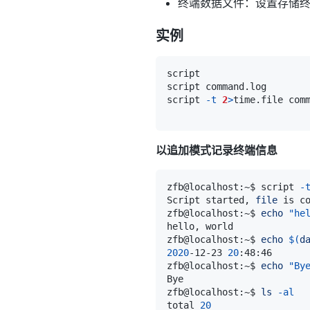
终端数据文件：设置存储
实例
script                   
script command.log       
script 
-t
2
>
time.file com
以追加模式记录终端信息
zfb@localhost:~$ script 
-
Script started, 
file
zfb@localhost:~$ 
echo
"he
zfb@localhost:~$ 
echo
$(
d
2020
-12-23 
20
zfb@localhost:~$ 
echo
"By
zfb@localhost:~$ 
ls
-al
total 
20