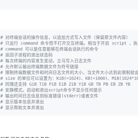
# 对终端会话的操作信息，以追加方式写入文件（保留原文件内容）
# 只运行 command 命令而不打开交互终端。相当于开启 script ，执行 
# command 可以是任意能够在终端会话执行的命令
# 返回子进程的退出状态码
# 每次终端的内容发生变动，立马写入日志文件
# 允许默认输出终端数据文件为符号链接
 
# 限制终端数据文件和时间日志文件的大小，当文件大小达到此限制就
# size 的单位可以设置为：KiB(=1024)、KB(=1000)、MiB(1024*102
# 同理还支持 GiB TiB PiB EiB ZiB YiB GB TB PB EB ZB YB
# 安静模式。启动和退出script命令不显示任何提示
# 输出时间日志信息到标准错误(stderr)或者文件
# 显示版本信息并退出
# 显示帮助文本并退出