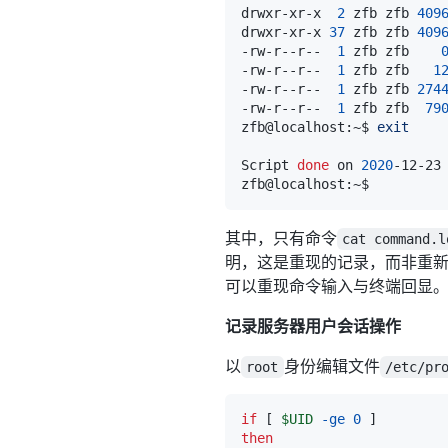
drwxr-xr-x  
2
 zfb zfb 
409
drwxr-xr-x 
37
 zfb zfb 
409
-rw-r--r--  
1
 zfb zfb    
-rw-r--r--  
1
 zfb zfb   
1
-rw-r--r--  
1
 zfb zfb 
274
-rw-r--r--  
1
 zfb zfb  
79
zfb@localhost:~$ 
exit
Script 
done
 on 
2020
-12-23
其中，只有命令
cat command.l
明，这是重现的记录，而非重
可以重现命令输入与终端回显
记录服务器用户会话操作
以
身份编辑文件
root
/etc/pr
if
[
$UID
-ge
0
]
then