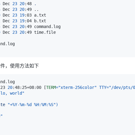
6
 Dec 
23
20
:48 
.
6
 Dec 
23
20
:49 
..
0
 Dec 
23
19
2
 Dec 
23
19
4
 Dec 
23
20
0
 Dec 
23
20
文件，使用方法如下
-23 
20
:48:25+08:00 
[
TERM
=
"xterm-256color"
TTY
=
"/dev/pts/
llo, world"
ate
"+%Y-%m-%d %H:%M:%S"
)
e"