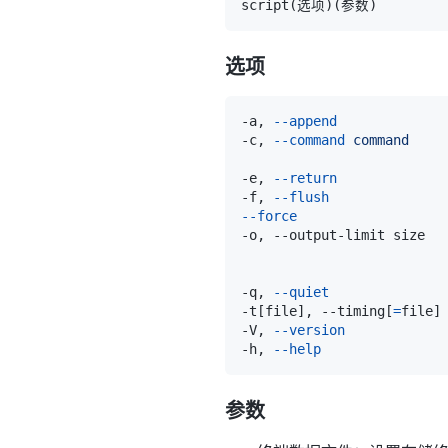
script
(
选项
)
(
参数
)
选项
-a, 
--append
-c, 
--command
command
-e, 
--return
-f, 
--flush
--force
-o, --output-limit size  
-q, 
--quiet
-t
[
file
]
, --timing
[
=
file
]
-V, 
--version
-h, 
--help
参数