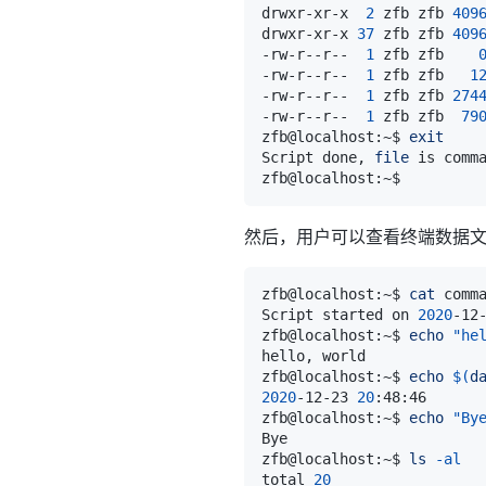
drwxr-xr-x  
2
 zfb zfb 
409
drwxr-xr-x 
37
 zfb zfb 
409
-rw-r--r--  
1
 zfb zfb    
-rw-r--r--  
1
 zfb zfb   
1
-rw-r--r--  
1
 zfb zfb 
274
-rw-r--r--  
1
 zfb zfb  
79
zfb@localhost:~$ 
exit
Script done, 
file
然后，用户可以查看终端数据
zfb@localhost:~$ 
cat
Script started on 
2020
-12
zfb@localhost:~$ 
echo
"he
zfb@localhost:~$ 
echo
$(
d
2020
-12-23 
20
zfb@localhost:~$ 
echo
"By
zfb@localhost:~$ 
ls
-al
total 
20