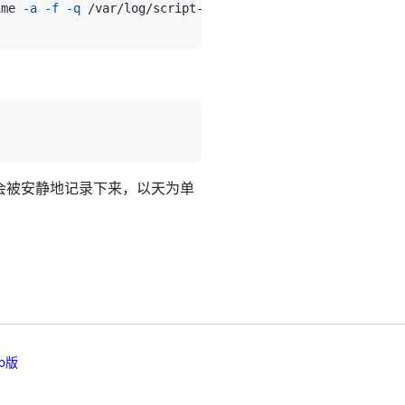
ime 
-a
-f
-q
 /var/log/script-records/
$USER
-
$UID
-
`
date
 +%
会被安静地记录下来，以天为单
b版