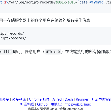
-t
2
>
/var/log/script-records/
$USER
-
$UID
-
`
date
 +%Y%m%d
`
.t
用于存储服务器上的各个用户在终端的所有操作信息
即可。任意用户（
）在终端执行的所有操作都
rofile
UID ≥ 0
加命令
|
命令列表
|
Chrome 插件
|
Alfred
|
Dash
|
Krunner
|
开源中国We
打赏捐赠
|
Github
|
短地址：https://git.io/linux
收藏本站请使用 Ctrl+D 或者Command+d