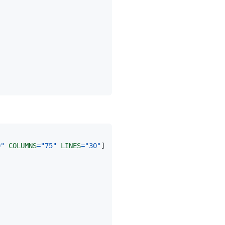
0"
COLUMNS
=
"75"
LINES
=
"30"
]