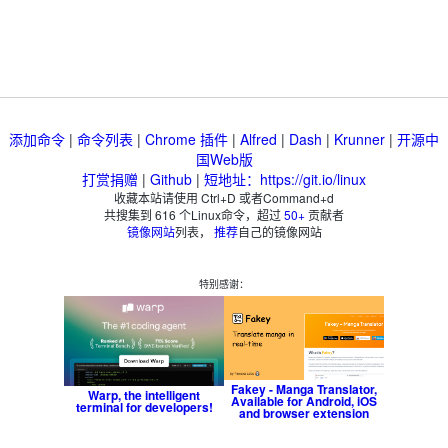
添加命令
|
命令列表
|
Chrome 插件
|
Alfred
|
Dash
|
Krunner
|
开源中
国Web版
打赏捐赠
|
Github
|
短地址：https://git.io/linux
收藏本站请使用 Ctrl+D 或者Command+d
共搜集到
616
个Linux命令，超过
50+
贡献者
镜像网站
列表，
推荐
自己的镜像网站
特别感谢：
Fakey - Manga Translator,
Warp, the intelligent
Available for Android, iOS
terminal for developers!
and browser extension