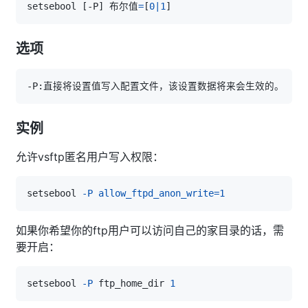
setsebool 
[
-P
]
 布尔值
=
[
0
|
1
]
选项
实例
允许vsftp匿名用户写入权限：
setsebool 
-P
allow_ftpd_anon_write
=
1
如果你希望你的ftp用户可以访问自己的家目录的话，需
要开启：
setsebool 
-P
 ftp_home_dir 
1