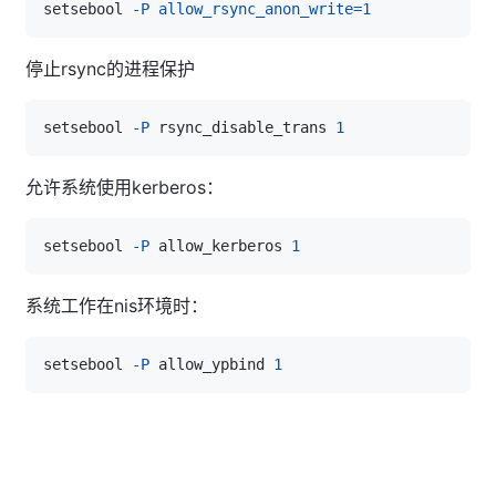
setsebool 
-P
allow_rsync_anon_write
=
1
停止rsync的进程保护
setsebool 
-P
 rsync_disable_trans 
1
允许系统使用kerberos：
setsebool 
-P
 allow_kerberos 
1
系统工作在nis环境时：
setsebool 
-P
 allow_ypbind 
1