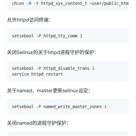
chcon 
-R
-t
允许httpd访问终端：
setsebool 
-P
 httpd_tty_comm 
1
关闭Selinux的关于httpd进程守护的保护：
setsebool 
-P
 httpd_disable_trans 
1
service
关于named、master更新selinux设定：
setsebool 
-P
 named_write_master_zones 
1
关闭named的进程守护保护：