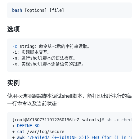
bash
[
options
]
[
file
]
选项
-c
实例
使用-x选项跟踪脚本调试shell脚本，能打印出所执行的每
一行命令以及当前状态：
[
root@AY1307311912260196fcZ satools
]
# sh -x check_s
+ 
DEFINE
=
30
+ 
cat
+ 
awk
'/Failed/ {++ip[$(NF-3)]} END {for (i in ip) 