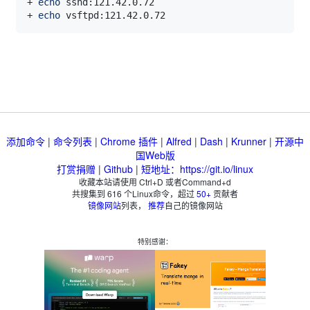
+ 
echo
+ 
echo
添加命令
|
命令列表
|
Chrome 插件
|
Alfred
|
Dash
|
Krunner
|
开源中
国Web版
打赏捐赠
|
Github
|
短地址：https://git.io/linux
收藏本站请使用 Ctrl+D 或者Command+d
共搜集到
616
个Linux命令，超过
50+
贡献者
镜像网站
列表，
推荐
自己的镜像网站
特别感谢：