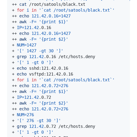
++ 
cat
+ 
for
i
in
'`cat /root/satools/black.txt`'
++ 
echo
121.42.0.16
=
1427
++ 
awk
-F
=
'{print $1}'
+ 
IP
=
121.42
++ 
echo
121.42.0.16
=
1427
++ 
awk
-F
=
'{print $2}'
+ 
NUM
=
1427
+ 
'['
1427
-gt
30
']'
+ 
grep
121.42
+ 
'['
1
-gt
0
']'
+ 
echo
+ 
echo
+ 
for
i
in
'`cat /root/satools/black.txt`'
++ 
echo
121.42.0.72
=
276
++ 
awk
-F
=
'{print $1}'
+ 
IP
=
121.42
++ 
awk
-F
=
'{print $2}'
++ 
echo
121.42.0.72
=
276
+ 
NUM
=
276
+ 
'['
276
-gt
30
']'
+ 
grep
121.42
+ 
'['
1
-gt
0
']'