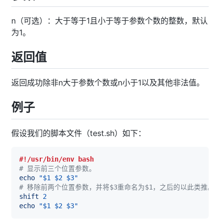
n（可选）：大于等于1且小于等于参数个数的整数，默认
为1。
返回值
返回成功除非n大于参数个数或n小于1以及其他非法值。
例子
假设我们的脚本文件（test.sh）如下：
#!/usr/bin/env bash
# 显示前三个位置参数。
echo
"
$1
$2
$3
"
# 移除前两个位置参数，并将$3重命名为$1，之后的以此类推。
shift
2
echo
"
$1
$2
$3
"