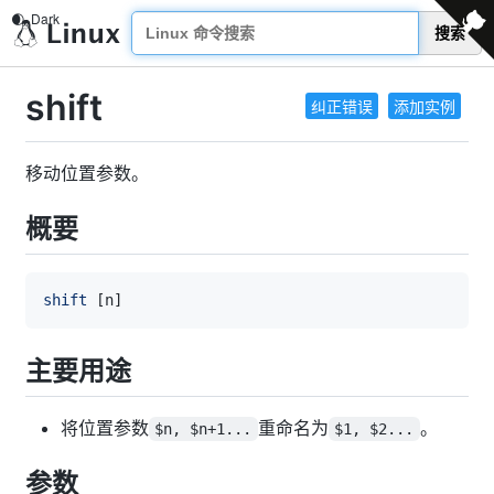
搜索
shift
纠正错误
添加实例
移动位置参数。
概要
shift
[
n
]
主要用途
将位置参数
重命名为
。
$n, $n+1...
$1, $2...
参数