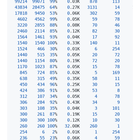
99214
99071
99
%    
0
.03K    
878
113
43834
28475
64
%    
0
.27K   
3131
14
17818
9450
53
%    
0
.06K    
302
59
4602
4562
99
%    
0
.05K     
59
78
3220
2855
88
%    
0
.08K     
70
46
2460
2114
85
%    
0
.12K     
82
30
1564
1461
93
%    
0
.04K     
17
92
1540
1540
100
%    
0
.33K    
140
11
1524
466
30
%    
0
.01K      
6
254
1440
515
35
%    
0
.05K     
20
72
1440
1154
80
%    
0
.19K     
72
20
1170
1023
87
%    
0
.05K     
15
78
845
724
85
%    
0
.02K      
5
169
638
315
49
%    
0
.35K     
58
11
450
434
96
%    
0
.25K     
30
15
424
386
91
%    
0
.50K     
53
8
312
107
34
%    
0
.05K      
4
78
306
284
92
%    
0
.43K     
34
9
303
108
35
%    
0
.04K      
3
101
300
261
87
%    
0
.19K     
15
20
300
300
100
%    
0
.12K     
10
30
260
260
100
%   
32
.00K    
260
1
254
6
2
%    
0
.01K      
1
254
236
55
23
%    
0
.06K      
4
59