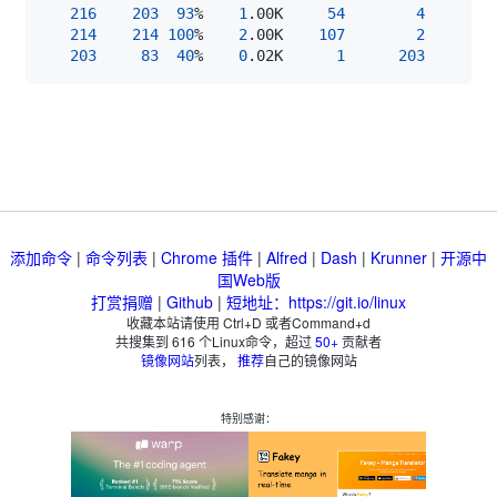
216
203
93
%    
1
.00K     
54
4
214
214
100
%    
2
.00K    
107
2
203
83
40
%    
0
.02K      
1
203
添加命令
|
命令列表
|
Chrome 插件
|
Alfred
|
Dash
|
Krunner
|
开源中
国Web版
打赏捐赠
|
Github
|
短地址：https://git.io/linux
收藏本站请使用 Ctrl+D 或者Command+d
共搜集到
616
个Linux命令，超过
50+
贡献者
镜像网站
列表，
推荐
自己的镜像网站
特别感谢：