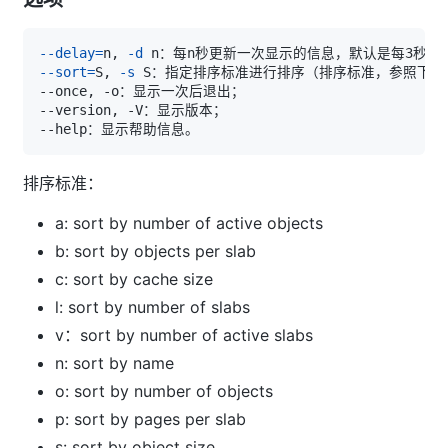
--delay
=
n, 
-d
--sort
=
S, 
-s
排序标准：
a: sort by number of active objects
b: sort by objects per slab
c: sort by cache size
l: sort by number of slabs
v：sort by number of active slabs
n: sort by name
o: sort by number of objects
p: sort by pages per slab
s: sort by object size