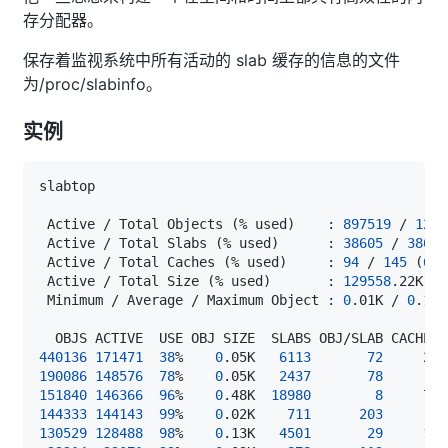
存分配器。
保存着监视系统中所有活动的 slab 缓存的信息的文件
为/proc/slabinfo。
实例
 Active / Total Objects 
(
% used
)
:
897519
 / 
1245
 Active / Total Slabs 
(
% used
)
:
38605
 / 
38605
 Active / Total Caches 
(
% used
)
:
94
 / 
145
(
64.
 Active / Total Size 
(
% used
)
:
129558
.22K / 
 Minimum / Average / Maximum Object 
:
0
.01K / 
0
.12K
440136
171471
38
%    
0
.05K   
6113
72
190086
148576
78
%    
0
.05K   
2437
78
151840
146366
96
%    
0
.48K  
18980
8
144333
144143
99
%    
0
.02K    
711
203
130529
128488
98
%    
0
.13K   
4501
29