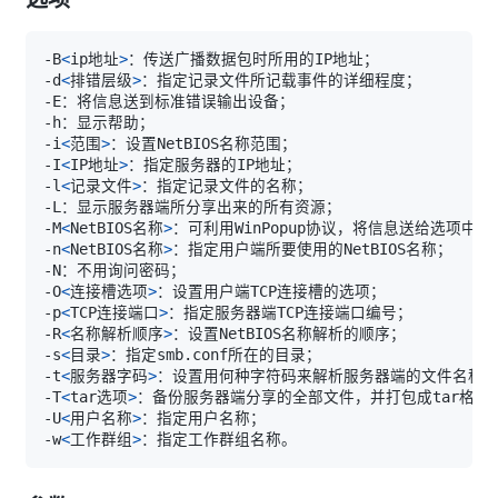
-B
<
ip地址
>
-d
<
排错层级
>
-i
<
范围
>
-I
<
IP地址
>
-l
<
记录文件
>
-M
<
NetBIOS名称
>
-n
<
NetBIOS名称
>
-O
<
连接槽选项
>
-p
<
TCP连接端口
>
-R
<
名称解析顺序
>
-s
<
目录
>
-t
<
服务器字码
>
-T
<
tar选项
>
-U
<
用户名称
>
-w
<
工作群组
>