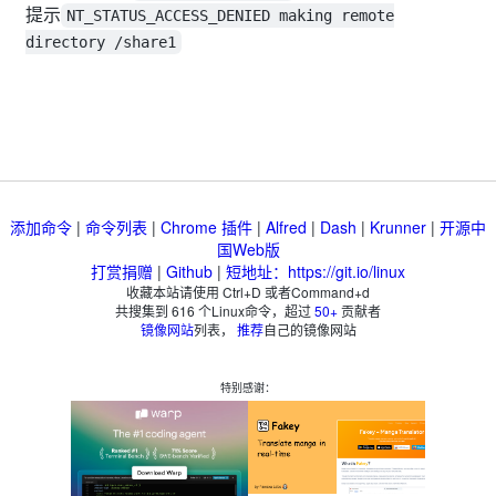
提示
NT_STATUS_ACCESS_DENIED making remote
directory /share1
添加命令
|
命令列表
|
Chrome 插件
|
Alfred
|
Dash
|
Krunner
|
开源中
国Web版
打赏捐赠
|
Github
|
短地址：https://git.io/linux
收藏本站请使用 Ctrl+D 或者Command+d
共搜集到
616
个Linux命令，超过
50+
贡献者
镜像网站
列表，
推荐
自己的镜像网站
特别感谢：