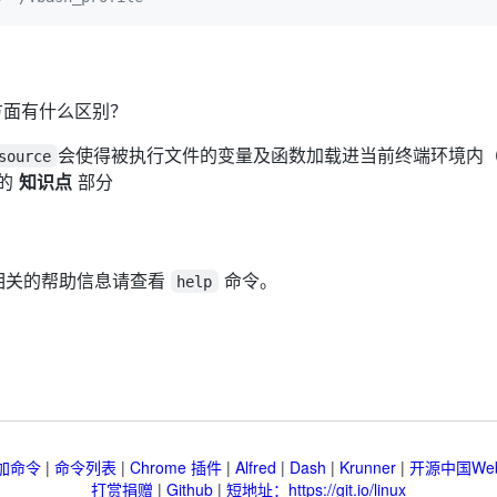
方面有什么区别？
会使得被执行文件的变量及函数加载进当前终端环境内（除
source
的
知识点
部分
，相关的帮助信息请查看
命令。
help
加命令
|
命令列表
|
Chrome 插件
|
Alfred
|
Dash
|
Krunner
|
开源中国We
打赏捐赠
|
Github
|
短地址：https://git.io/linux