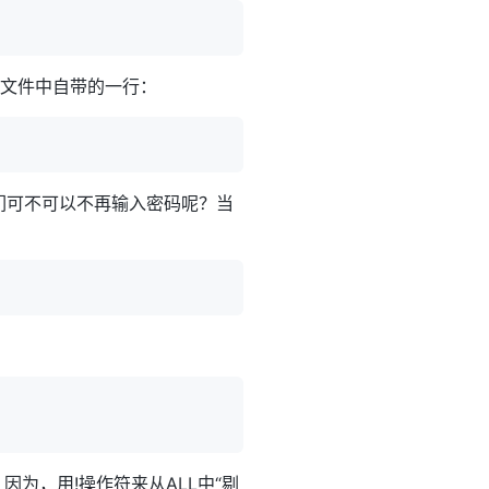
置文件中自带的一行：
们可不可以不再输入密码呢？当
因为，用!操作符来从ALL中“剔