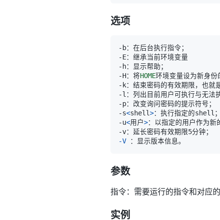
选项
-H：将
HOME
环境变量设为新身份
-s
<
shell
>
-u
<
用户
>
-V
参数
指令：需要运行的指令和对应
实例