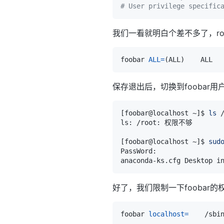
# User privilege specific
我们一看就明白个差不多了，ro
foobar 
ALL
=
(
ALL
)
保存退出后，切换到foobar
[
foobar@localhost ~
]
$ 
ls
[
foobar@localhost ~
]
$ 
sud
好了，我们限制一下foobar的
foobar 
localhost
=