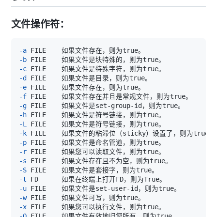
文件操作符：
-a
-b
-c
-d
-e
-f
-g
-h
-L
-k
-p
-r
-s
-S
-t
-u
-w
-x
-O