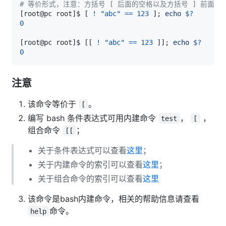
# 等价形式，注意：方括号 [ 后面的空格以及方括号 ] 前面的
[
root@pc root
]
$ 
[
!
"abc"
==
123
]
;
echo
$?
0
[
root@pc root
]
$ 
[
[
!
"abc"
==
123
]
]
;
echo
$?
0
注意
该命令等价于
。
[
编写 bash 条件表达式可用内建命令
，
，
test
[
组合命令
；
[[
关于条件表达式可以查看
这里
；
关于内建命令的索引可以查看
这里
；
关于组合命令的索引可以查看
这里
该命令是bash内建命令，相关的帮助信息请查看
命令。
help