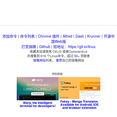
添加命令
|
命令列表
|
Chrome 插件
|
Alfred
|
Dash
|
Krunner
|
开源中
国Web版
打赏捐赠
|
Github
|
短地址：https://git.io/linux
收藏本站请使用 Ctrl+D 或者Command+d
共搜集到
616
个Linux命令，超过
50+
贡献者
镜像网站
列表，
推荐
自己的镜像网站
特别感谢：
Fakey - Manga Translator,
Warp, the intelligent
Available for Android, iOS
terminal for developers!
and browser extension