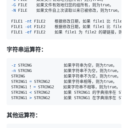
-G
-N
FILE1 
-nt
FILE1 
-ot
FILE1 
-ef
字符串运算符：
-z
-n
STRING1 
=
STRING1 ！
=
STRING1 
<
STRING1 
>
其他运算符：