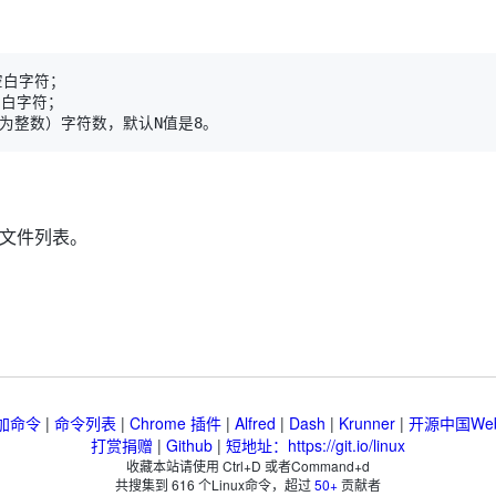
的文件列表。
加命令
|
命令列表
|
Chrome 插件
|
Alfred
|
Dash
|
Krunner
|
开源中国We
打赏捐赠
|
Github
|
短地址：https://git.io/linux
收藏本站请使用 Ctrl+D 或者Command+d
共搜集到
616
个Linux命令，超过
50+
贡献者