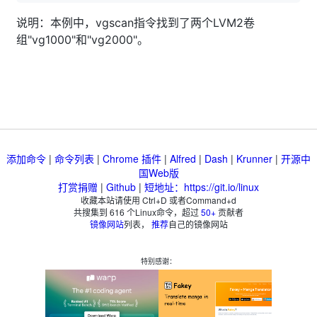
说明：本例中，vgscan指令找到了两个LVM2卷
组"vg1000"和"vg2000"。
添加命令
|
命令列表
|
Chrome 插件
|
Alfred
|
Dash
|
Krunner
|
开源中
国Web版
打赏捐赠
|
Github
|
短地址：https://git.io/linux
收藏本站请使用 Ctrl+D 或者Command+d
共搜集到
616
个Linux命令，超过
50+
贡献者
镜像网站
列表，
推荐
自己的镜像网站
特别感谢：