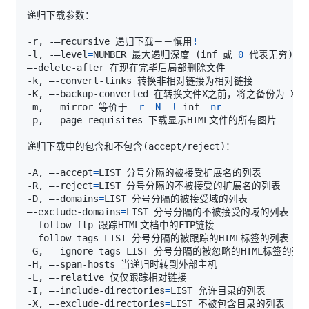
-r, -–recursive 递归下载－－慎用
!
-l, -–level
=
NUMBER 最大递归深度 
(
inf 或 
0
 代表无穷
)
-m, –-mirror 等价于 
-r
-N
-l
 inf 
-nr
递归下载中的包含和不包含
(
accept/reject
)
-A, –-accept
=
-R, –-reject
=
-D, –-domains
=
–-exclude-domains
=
–-follow-tags
=
-G, –-ignore-tags
=
-I, –-include-directories
=
-X, –-exclude-directories
=