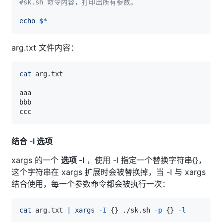
#sk.sh 命令内容，打印出所有参数。
echo
$*
arg.txt 文件内容：
cat
结合 -I 选项
xargs 的一个
选项 -I
，使用 -I 指定一个替换字符串{}，
这个字符串在 xargs 扩展时会被替换掉，当 -I 与 xargs
结合使用，每一个参数命令都会被执行一次：
cat
 arg.txt 
|
xargs
-I
{
}
 ./sk.sh 
-p
{
}
-l