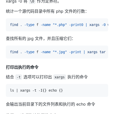
xargs -0 将
作为定界符。
\0
统计一个源代码目录中所有 php 文件的行数：
find
.
-type
 f 
-name
"*.php"
-print0
|
xargs
-0
wc
查找所有的 jpg 文件，并且压缩它们：
find
.
-type
 f 
-name
"*.jpg"
-print
|
xargs
tar
-cz
打印出执行的命令
结合
选项可以打印出
执行的命令
-t
xargs
会输出当前目录下的文件列表和执行的 echo 命令