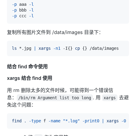
-p
 aaa 
-l
-p
 bbb 
-l
-p
 ccc 
-l
复制所有图片文件到 /data/images 目录下：
ls
 *.jpg 
|
xargs
-n1
 -I
{
}
cp
{
}
结合 find 命令使用
xargs 结合 find 使用
用 rm 删除太多的文件时候，可能得到一个错误信
息：
. 用
去避
/bin/rm Argument list too long
xargs
免这个问题：
find
.
-type
 f 
-name
"*.log"
-print0
|
xargs
-0
rm