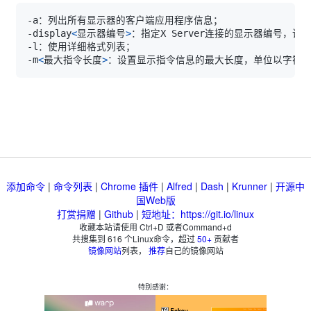
-display
<
显示器编号
>
：指定X Server连接的显示器编号，该
-m
<
最大指令长度
>
添加命令
|
命令列表
|
Chrome 插件
|
Alfred
|
Dash
|
Krunner
|
开源中
国Web版
打赏捐赠
|
Github
|
短地址：https://git.io/linux
收藏本站请使用 Ctrl+D 或者Command+d
共搜集到
616
个Linux命令，超过
50+
贡献者
镜像网站
列表，
推荐
自己的镜像网站
特别感谢：